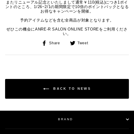
またリニューアル記念といたしまして通常￥110(税込)につき1ポイ
ントのところ、1/26~2/1の期間限定で10倍のポイントバックとなる
お得なキャンペーンを開催。
予約アイテムなどを含む全商品が対象となります。
ぜひこの機会にANRE-R SALON ONLINE STOREをご利用くださ
い。
Share
Tweet
Share
Tweet
on
on
Facebook
Twitter
BACK TO NEWS
BRAND