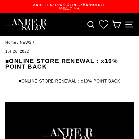
Skip
ANRE-R SALON公式LINEご登録で5％OFF
to
登録はこちら
content
Pause
slideshow
SEARCH
お気に入り一
CART
S
Home
/
NEWS
/
1月 26, 2022
■ONLINE STORE RENEWAL : x10%
POINT BACK
■ONLINE STORE RENEWAL : x10% POINT BACK