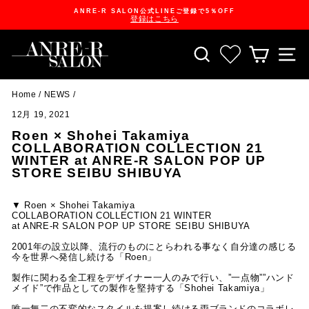
Skip
ANRE-R SALON公式LINEご登録で5％OFF
to
登録はこちら
content
Pause
slideshow
SEARCH
お気に入り一
CART
S
Home
/
NEWS
/
12月 19, 2021
Roen × Shohei Takamiya
COLLABORATION COLLECTION 21
WINTER at ANRE-R SALON POP UP
STORE SEIBU SHIBUYA
▼ Roen × Shohei Takamiya
COLLABORATION COLLECTION 21 WINTER
at ANRE-R SALON POP UP STORE SEIBU SHIBUYA
2001年の設立以降、流行のものにとらわれる事なく自分達の感じる
今を世界へ発信し続ける「Roen」
製作に関わる全工程をデザイナー一人のみで行い、”一点物””ハンド
メイド”で作品としての製作を堅持する「Shohei Takamiya」
唯一無二の不変的なスタイルを提案し続ける両ブランドのコラボレ