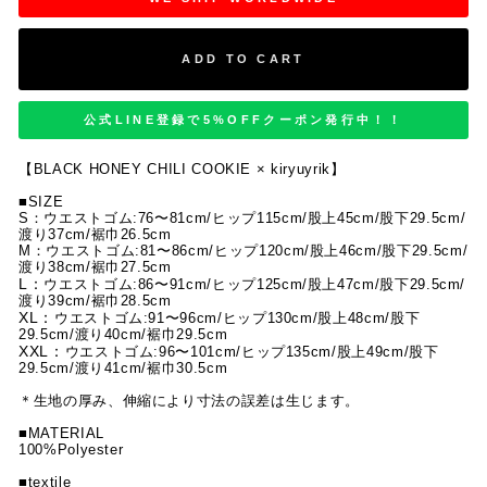
ADD TO CART
公式LINE登録で5%OFFクーポン発行中！！
【
BLACK HONEY CHILI COOKIE × kiryuyrik
】
■SIZE
S：
ウエストゴム:
76
〜
81cm/
ヒップ
115cm/
股上
45cm/
股下
29.5cm/
渡り
37cm/
裾巾
26.5cm
M：
ウエストゴム:
81
〜
86cm/
ヒップ
120cm/
股上
46cm/
股下
29.5cm/
渡り
38cm/
裾巾
27.5cm
L：
ウエストゴム:
86
〜
91cm/
ヒップ
125cm/
股上47
cm/
股下
29.5cm/
渡り
39cm/
裾巾
28.5cm
XL：
ウエストゴム:91〜96cm/ヒップ130cm/股上48cm/股下
29.5cm/渡り40cm/裾巾29.5cm
XXL：
ウエストゴム:96〜101cm/ヒップ135cm/股上49cm/股下
29.5cm/渡り41cm/裾巾30.5cm
＊生地の厚み、伸縮により寸法の誤差は生じます。
■MATERIAL
100%Polyester
■textile