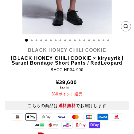
CL
(E
BLACK HONEY CHILI COOKIE
【BLACK HONEY CHILI COOKIE × kiryuyrik】
Saruel Bondage Short Pants / RedLeopard
BHCC-HP34-900
Regular
¥39,600
price
tax in
360ポイント還元
こちらの商品は
送料無料
でお届けします