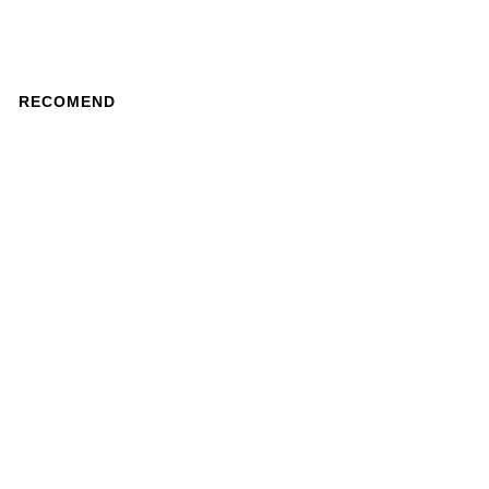
RECOMEND
【BLACK HONEY CHILI
COOKIE × kiryuyrik】
Saruel Bondage Short
Pants / RedLeopard
¥39,600