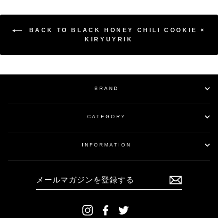
BACK TO BLACK HONEY CHILI COOKIE ×
KIRYUYRIK
BRAND
CATEGORY
INFORMATION
メ
ー
ル
マ
ガ
ジ
ン
Instagram
Facebook
Twitter
を
登