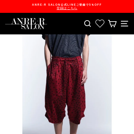
Skip
ANRE-R SALON公式LINEご登録で5％OFF
to
登録はこちら
content
Pause
slideshow
SEARCH
お気に入り一
CART
S