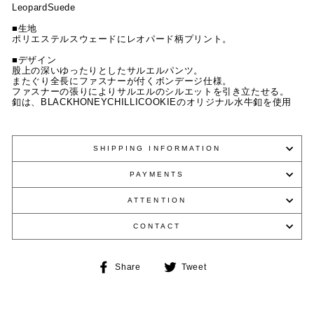
LeopardSuede
■生地
ポリエステルスウェードにレオパード柄プリント。
■デザイン
股上の深いゆったりとしたサルエルパンツ。
またぐり全長にファスナーが付くボンデージ仕様。
ファスナーの張りによりサルエルのシルエットを引き立たせる。
釦は、
BLACKHONEYCHILLICOOKIE
のオリジナル水牛釦を使用
SHIPPING INFORMATION
PAYMENTS
ATTENTION
CONTACT
Share
Tweet
Share
Tweet
on
on
Facebook
Twitter