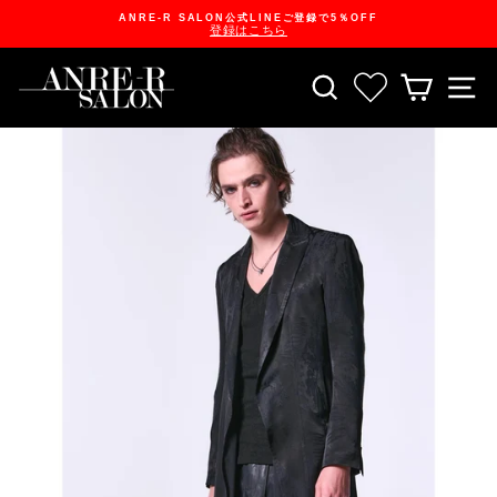
Skip
ANRE-R SALON公式LINEご登録で5％OFF
to
登録はこちら
content
Pause
slideshow
SEARCH
お気に入り一
CART
S