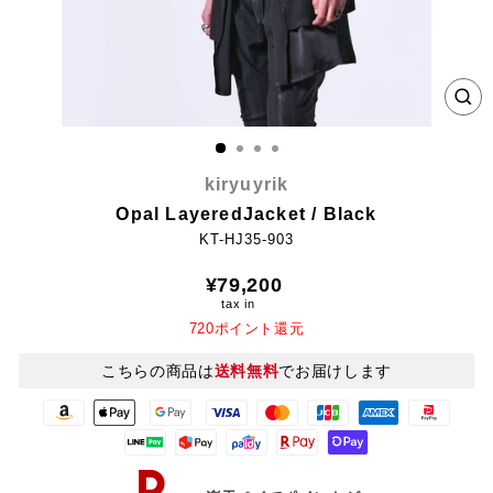
CL
(E
kiryuyrik
Opal LayeredJacket / Black
KT-HJ35-903
Regular
¥79,200
price
tax in
720ポイント還元
こちらの商品は
送料無料
でお届けします