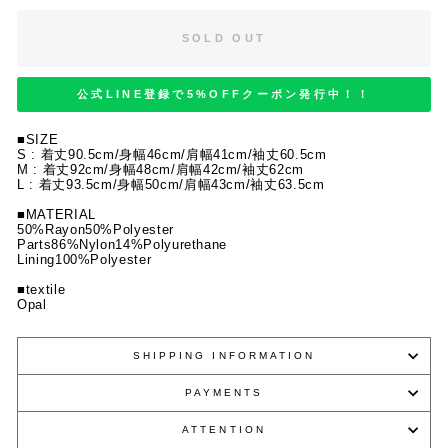
SOLD OUT
公式LINE登録で5%OFFクーポン発行中！！
■SIZE
S : 着丈90.5cm/身幅46cm/肩幅41cm/袖丈60.5cm
M : 着丈92cm/身幅48cm/肩幅42cm/袖丈62cm
L : 着丈93.5cm/身幅50cm/肩幅43cm/袖丈63.5cm
■MATERIAL
50%Rayon50%Polyester
Parts86%Nylon14%Polyurethane
Lining100%Polyester
■textile
Opal
SHIPPING INFORMATION
PAYMENTS
ATTENTION