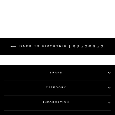
Opal LayeredJacket /
Black
¥79,200
BACK TO KIRYUYRIK | キリュウキリュウ
BRAND
CATEGORY
INFORMATION