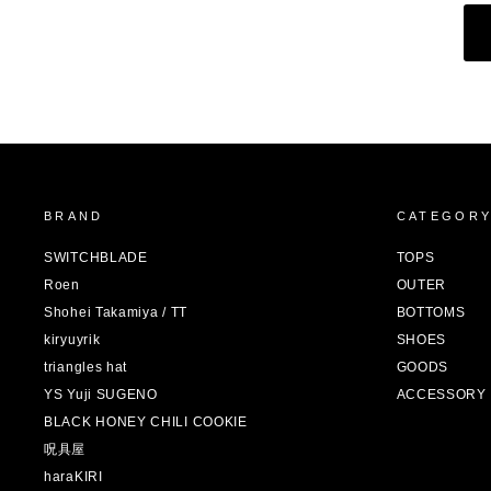
BRAND
CATEGOR
SWITCHBLADE
TOPS
Roen
OUTER
Shohei Takamiya / TT
BOTTOMS
kiryuyrik
SHOES
triangles hat
GOODS
YS Yuji SUGENO
ACCESSORY
BLACK HONEY CHILI COOKIE
呪具屋
haraKIRI