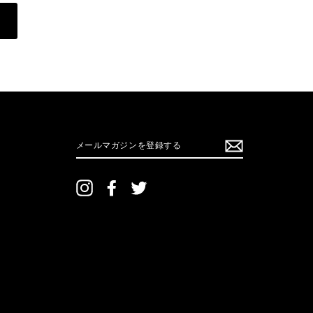
メ
ー
ル
マ
ガ
ジ
ン
Instagram
Facebook
Twitter
を
登
録
す
る