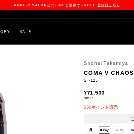
登録はこちら
ANRE-R SALON公式LINEご登録で5％OFF
Pause
slideshow
GORY
SALE
Shohei Takamiya
COMA V CHAOS
ST-125
Regular
¥71,500
price
tax in
650ポイント還元