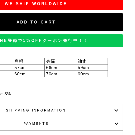
WE SHIP WORLDWIDE
ADD TO CART
INE登録で5%OFFクーポン発行中！！
肩幅
身幅
袖丈
57cm
66cm
59cm
60cm
70cm
60cm
ane 5%
SHIPPING INFORMATION
PAYMENTS