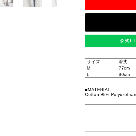
公式L
サイズ
着丈
M
77cm
L
80cm
■MATERIAL
Cotton 95% Polyureth