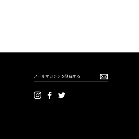
メ
ー
ル
マ
ガ
ジ
ン
Instagram
Facebook
Twitter
を
登
録
す
る