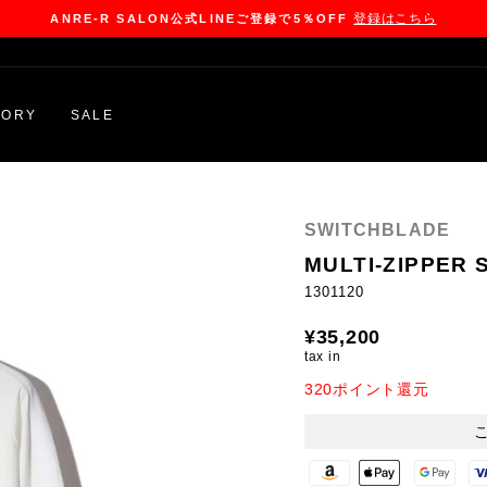
登録はこちら
ANRE-R SALON公式LINEご登録で5％OFF
Pause
slideshow
GORY
SALE
SWITCHBLADE
MULTI-ZIPPER 
1301120
Regular
¥35,200
price
tax in
320ポイント還元