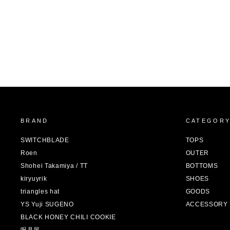
BRAND
CATEGOR
SWITCHBLADE
TOPS
Roen
OUTER
Shohei Takamiya / TT
BOTTOMS
kiryuyrik
SHOES
triangles hat
GOODS
YS Yuji SUGENO
ACCESSORY
BLACK HONEY CHILI COOKIE