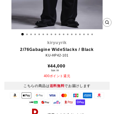
CL
(E
kiryuyrik
2/76Gabagine WideSlacks / Black
KU-HP42-101
Regular
¥44,000
price
tax in
400ポイント還元
こちらの商品は
送料無料
でお届けします