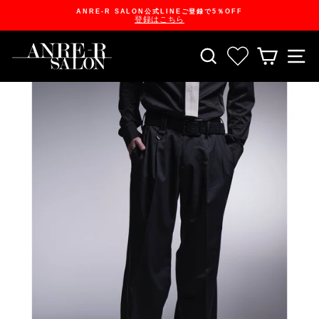
Skip
ANRE-R SALON公式LINEご登録で5％OFF
to
登録はこちら
content
Pause
slideshow
SEARCH
お気に入り一
CART
S