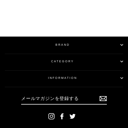
2/76Gabagine
WideSlacks / Black
¥44,000
BRAND
CATEGORY
INFORMATION
メ
ー
ル
マ
ガ
ジ
ン
Instagram
Facebook
Twitter
を
登
録
す