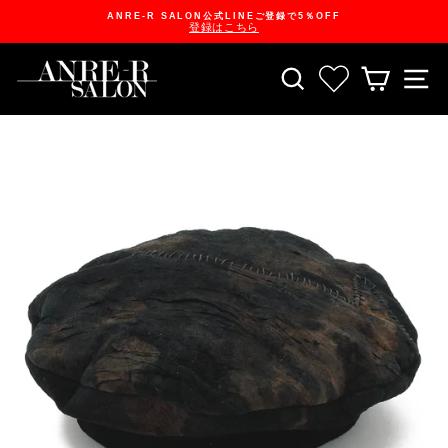
Skip
ANRE-R SALON公式LINEご登録で5％OFF
to
登録はこちら
content
Pause
slideshow
SEARCH
お気に入り一
CART
S