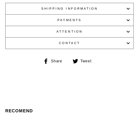
SHIPPING INFORMATION
PAYMENTS
ATTENTION
CONTACT
Share
Tweet
Share
Tweet
on
on
Facebook
Twitter
RECOMEND