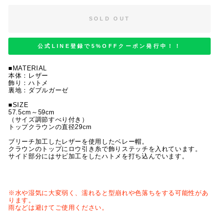
SOLD OUT
公式LINE登録で5%OFFクーポン発行中！！
■MATERIAL
本体：レザー
飾り：ハトメ
裏地：ダブルガーゼ
■SIZE
57.5cm～59cm
（サイズ調節すべり付き）
トップクラウンの直径29cm
ブリーチ加工したレザーを使用したベレー帽。
クラウンのトップにロウ引き糸で飾りステッチを入れています。
サイド部分にはサビ加工をしたハトメを打ち込んでいます。
※水や湿気に大変弱く、濡れると型崩れや色落ちをする可能性があ
ります。
雨などは避けてご使用ください。