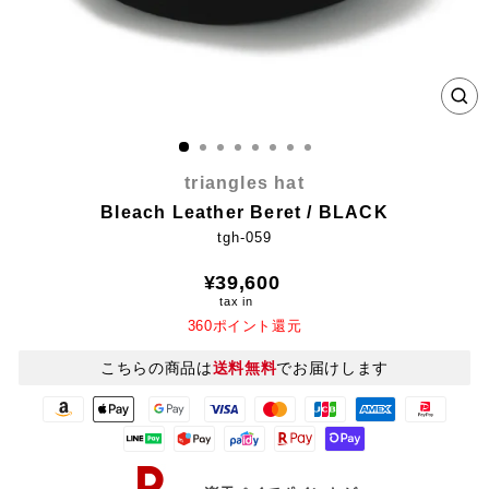
CL
(E
triangles hat
Bleach Leather Beret / BLACK
tgh-059
Regular
¥39,600
price
tax in
360ポイント還元
こちらの商品は
送料無料
でお届けします