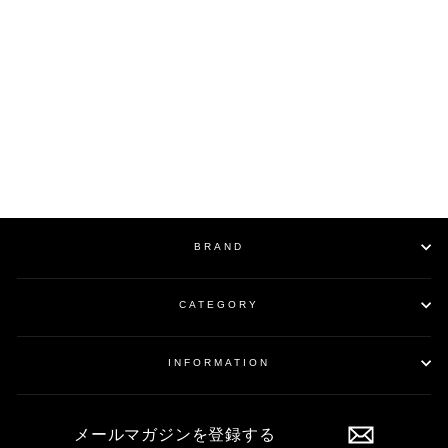
SOLD OUT
Bleach Leather Beret /
BLACK
¥39,600
BRAND
CATEGORY
INFORMATION
メ
ー
ル