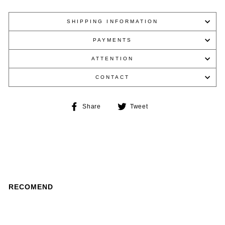
SHIPPING INFORMATION
PAYMENTS
ATTENTION
CONTACT
Share
Tweet
Share
Tweet
on
on
Facebook
Twitter
RECOMEND