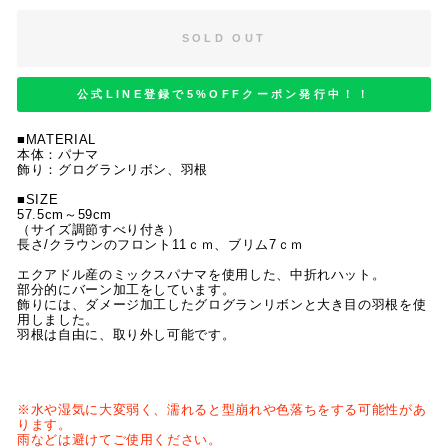
SOLD OUT
公式LINE登録で5%OFFクーポン発行中！！
■MATERIAL
本体：パナマ
飾り：グログランリボン、羽根
■SIZE
57.5cm～59cm
（サイズ調節すべり付き）
長さ/クラウンのフロント11ｃｍ、ブリム7ｃｍ
エクアドル産のミックスパナマを使用した、中折れハット。
部分的にバーン加工をしています。
飾りには、ダメージ加工したグログランリボンと大き目の羽根を使
用しました。
羽根は自由に、取り外し可能です。
※水や湿気に大変弱く、濡れると型崩れや色落ちをする可能性があ
ります。
雨などは避けてご使用ください。