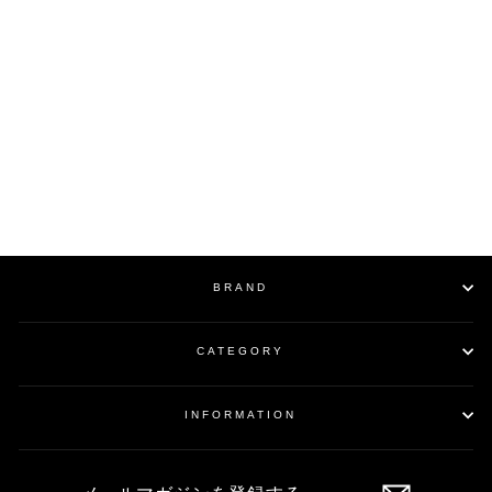
SOLD OUT
Burned Mix Panama Hat
w/Feather / BEIGE
¥55,000
BRAND
CATEGORY
INFORMATION
メ
ー