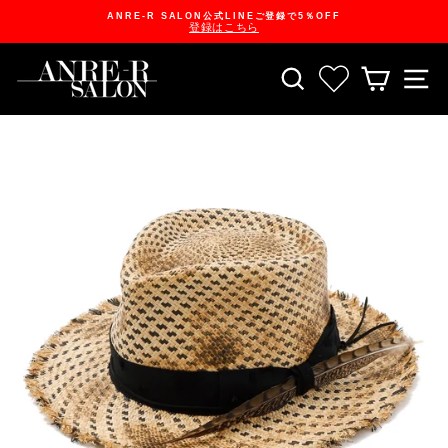
Skip
ANRE-R SALON公式LINEご登録で5％OFF
to
登録はこちら
content
Pause
slideshow
SEARCH
お気に入り一
CART
S