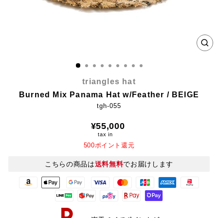
CL
(E
triangles hat
Burned Mix Panama Hat w/Feather / BEIGE
tgh-055
Regular
¥55,000
price
tax in
500ポイント還元
こちらの商品は
送料無料
でお届けします