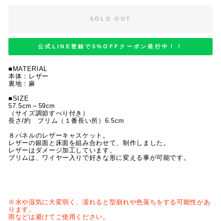
SOLD OUT
公式LINE登録で5%OFFクーポン発行中！！
■MATERIAL
本体：レザー
裏地：麻
■SIZE
57.5cm～59cm
（サイズ調節すべり付き）
長さ/約 ブリム（１番長い所）6.5cm
８パネルのレザーキャスケット。
レザーの銀面と床面を組み合わせて、制作しました。
レザーはダメージ加工しています。
ブリムは、ワイヤー入りで好きな形に変える事が可能です。
※水や湿気に大変弱く、濡れると型崩れや色落ちをする可能性があ
ります。
雨などは避けてご使用ください。