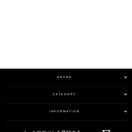
SOLD OUT
Damaged Leather
Casquette / BLACK
¥39,600
BRAND
CATEGORY
INFORMATION
メ
ー