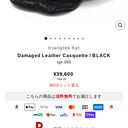
CL
(E
triangles hat
Damaged Leather Casquette / BLACK
tgh-045
Regular
¥39,600
price
tax in
360ポイント還元
こちらの商品は
送料無料
でお届けします