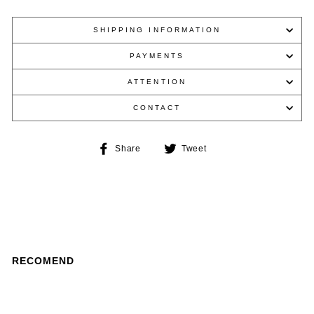
SHIPPING INFORMATION
PAYMENTS
ATTENTION
CONTACT
Share
Tweet
Share
Tweet
on
on
Facebook
Twitter
RECOMEND