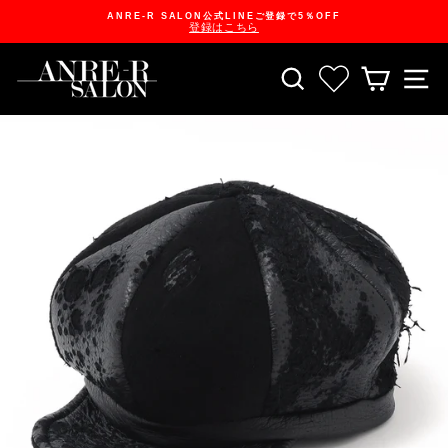
Skip
ANRE-R SALON公式LINEご登録で5％OFF
to
登録はこちら
content
Pause
slideshow
SEARCH
お気に入り一
CART
S