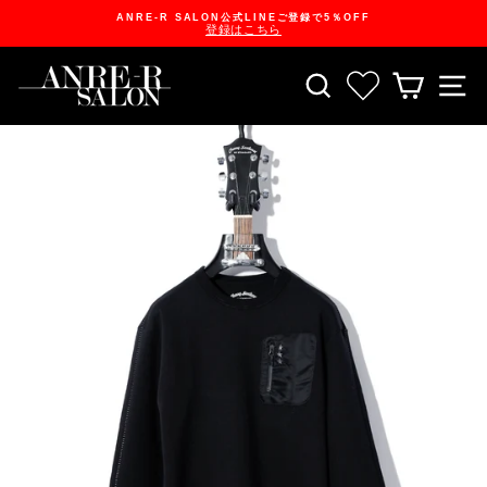
Skip
ANRE-R SALON公式LINEご登録で5％OFF
to
登録はこちら
content
Pause
slideshow
SEARCH
お気に入り一
CART
S