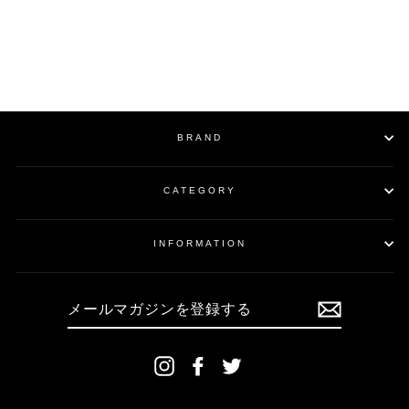
SWEATSHIRT
OVERLOCK STITCHING /
B:BLACK
¥24,200
BRAND
CATEGORY
INFORMATION
メ
ー
ル
マ
ガ
ジ
ン
Instagram
Facebook
Twitter
を
登
録
す
る