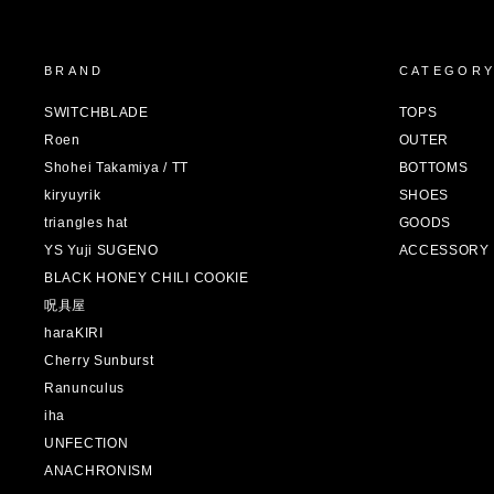
BRAND
CATEGOR
SWITCHBLADE
TOPS
Roen
OUTER
Shohei Takamiya / TT
BOTTOMS
kiryuyrik
SHOES
triangles hat
GOODS
YS Yuji SUGENO
ACCESSORY
BLACK HONEY CHILI COOKIE
呪具屋
haraKIRI
Cherry Sunburst
Ranunculus
iha
UNFECTION
ANACHRONISM