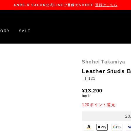
登録はこちら
ANRE-R SALON公式LINEご登録で5％OFF
Pause
slideshow
GORY
SALE
Shohei Takamiya
Leather Studs 
TT-121
Regular
¥13,200
price
tax in
120ポイント還元
2