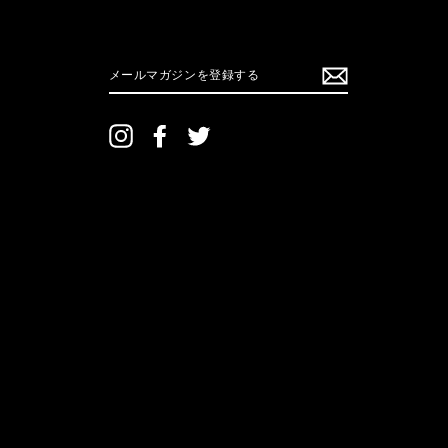
メ
ー
ル
マ
ガ
ジ
ン
Instagram
Facebook
Twitter
を
登
録
す
る