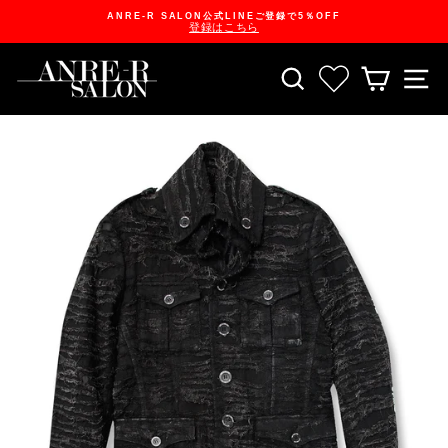
Skip
ANRE-R SALON公式LINEご登録で5％OFF
to
登録はこちら
content
Pause
slideshow
SEARCH
お気に入り一
CART
S