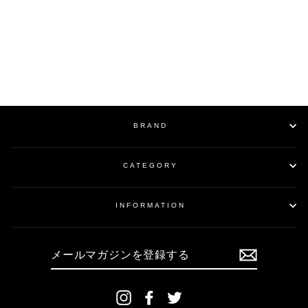
OPAL PROCESSING
MILITARY JACKET /
BLACK
¥123,200
BRAND
CATEGORY
INFORMATION
メ
ー
ル
マ
ガ
ジ
ン
Instagram
Facebook
Twitter
を
登