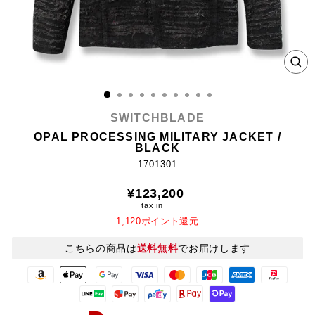
CL
(E
SWITCHBLADE
OPAL PROCESSING MILITARY JACKET /
BLACK
1701301
Regular
¥123,200
price
tax in
1,120ポイント還元
こちらの商品は
送料無料
でお届けします