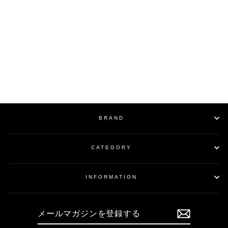
Painting&Burned Fedora
Hat / BLACK
¥49,500
BRAND
CATEGORY
INFORMATION
メ
ー
ル
マ