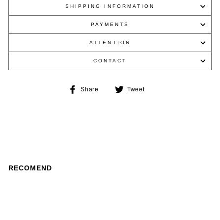
SHIPPING INFORMATION
PAYMENTS
ATTENTION
CONTACT
Share
Tweet
Share
Tweet
on
on
Facebook
Twitter
RECOMEND