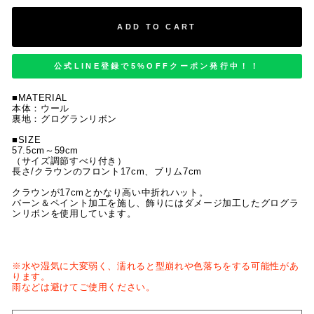
ADD TO CART
公式LINE登録で5%OFFクーポン発行中！！
■MATERIAL
本体：ウール
裏地：グログランリボン
■SIZE
57.5cm～59cm
（サイズ調節すべり付き）
長さ/クラウンのフロント17cm、ブリム7cm
クラウンが17cmとかなり高い中折れハット。
バーン＆ペイント加工を施し、飾りにはダメージ加工したグログラ
ンリボンを使用しています。
※水や湿気に大変弱く、濡れると型崩れや色落ちをする可能性があ
ります。
雨などは避けてご使用ください。