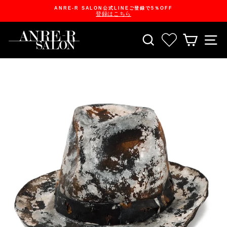
Skip
ANRE-R SALON公式LINEご登録で5％OFF
to
登録はこちら
content
Pause
slideshow
SEARCH
お気に入り一
CART
S