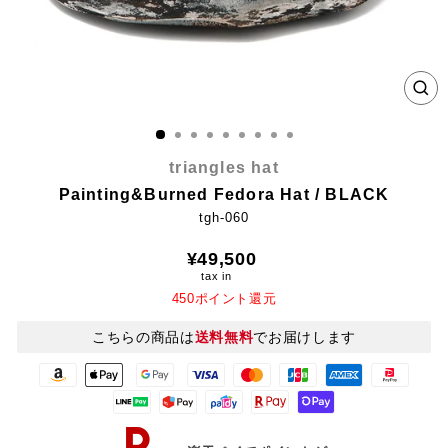
CL
(E
triangles hat
Painting&Burned Fedora Hat / BLACK
tgh-060
Regular
¥49,500
price
tax in
450ポイント還元
こちらの商品は
送料無料
でお届けします