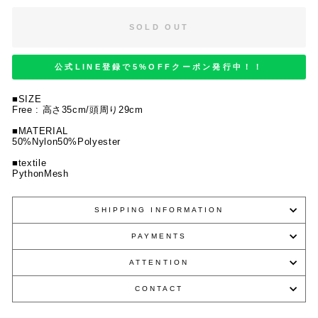
SOLD OUT
公式LINE登録で5%OFFクーポン発行中！！
■SIZE
Free :
高さ35
cm/
頭周り29
cm
■MATERIAL
50%Nylon50%Polyester
■textile
PythonMesh
SHIPPING INFORMATION
PAYMENTS
ATTENTION
CONTACT