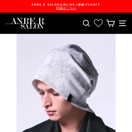
Skip
ANRE-R SALON公式LINEご登録で5％OFF
to
登録はこちら
content
Pause
slideshow
SEARCH
お気に入り一
CART
S