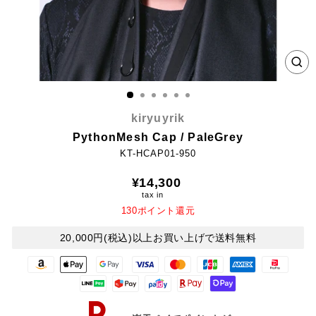
CL
(E
kiryuyrik
PythonMesh Cap / PaleGrey
KT-HCAP01-950
Regular
¥14,300
price
tax in
130ポイント還元
20,000円(税込)以上お買い上げで送料無料