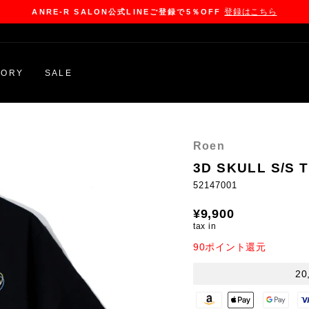
Pause
slideshow
GORY
SALE
Roen
3D SKULL S/S 
52147001
Regular
¥9,900
price
tax in
90ポイント還元
2