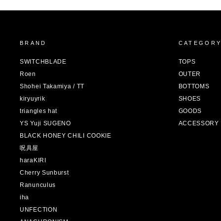
BRAND
CATEGOR
SWITCHBLADE
TOPS
Roen
OUTER
Shohei Takamiya / TT
BOTTOMS
kiryuyrik
SHOES
triangles hat
GOODS
YS Yuji SUGENO
ACCESSORY
BLACK HONEY CHILI COOKIE
呪具屋
haraKIRI
Cherry Sunburst
Ranunculus
iha
UNFECTION