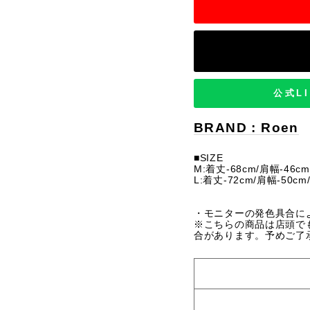
公式L
BRAND : Roen
■SIZE
M:着丈-68cm/肩幅-46cm
L:着丈-72cm/肩幅-50cm
・モニターの発色具合に
※こちらの商品は店頭で
合があります。予めご了