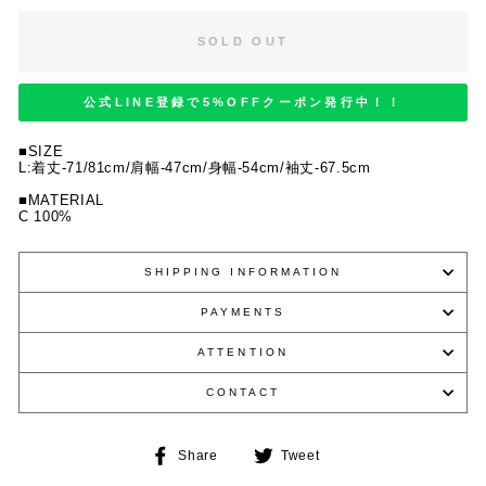
SOLD OUT
公式LINE登録で5%OFFクーポン発行中！！
■SIZE
L:着丈-71/81cm/肩幅-47cm/身幅-54cm/袖丈-67.5cm
■MATERIAL
C 100%
SHIPPING INFORMATION
PAYMENTS
ATTENTION
CONTACT
Share
Tweet
Share
Tweet
on
on