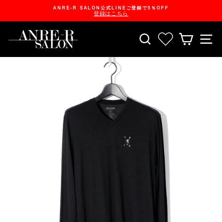
Skip
ANRE-R SALON公式LINEご登録で5％OFF
to
登録はこちら
content
Pause
slideshow
SEARCH
お気に入り一
CART
S