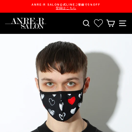
Skip
ANRE-R SALON公式LINEご登録で5％OFF
to
登録はこちら
content
Pause
slideshow
SEARCH
お気に入り一
CART
S