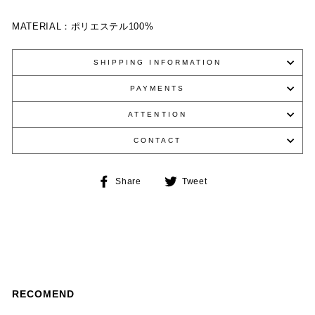
MATERIAL：
ポリエステル
100%
SHIPPING INFORMATION
PAYMENTS
ATTENTION
CONTACT
Share
Tweet
Share
Tweet
on
on
Facebook
Twitter
RECOMEND