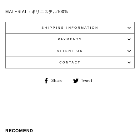
MATERIAL：
ポリエステル
100%
SHIPPING INFORMATION
PAYMENTS
ATTENTION
CONTACT
Share
Tweet
Share
Tweet
on
on
Facebook
Twitter
RECOMEND