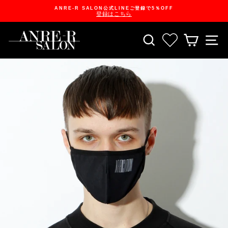
Skip
ANRE-R SALON公式LINEご登録で5％OFF
to
登録はこちら
content
Pause
slideshow
SEARCH
お気に入り一
CART
S