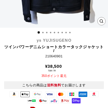
CL
(E
ys YUJISUGENO
ツインパワーデニムショートカラータックジャケット
/
210640901
Regular
¥38,500
price
tax in
350ポイント還元
こちらの商品は
送料無料
でお届けします