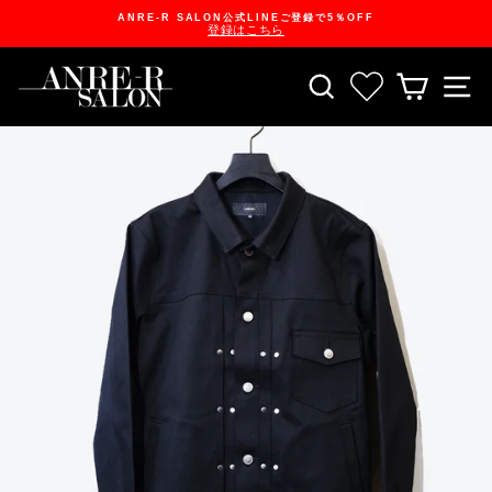
Skip
ANRE-R SALON公式LINEご登録で5％OFF
to
登録はこちら
content
Pause
slideshow
SEARCH
お気に入り一
CART
S