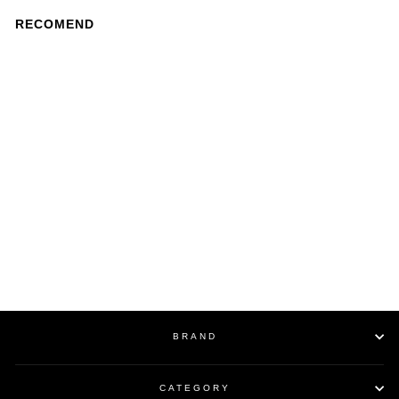
RECOMEND
ツインパワーデニムショー
トカラータックジャケット
/
¥38,500
BRAND
CATEGORY